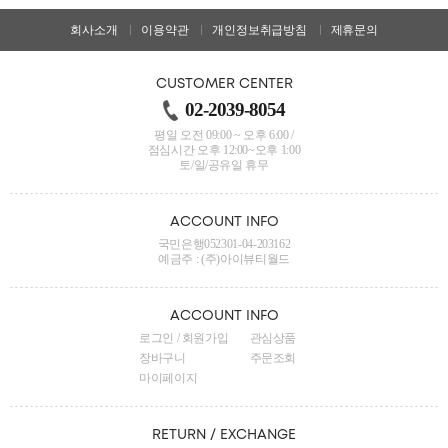
회사소개
이용약관
개인정보취급방침
제휴문의
CUSTOMER CENTER
02-2039-8054
평일 오전 09:00 ~ 오후 6:00 /
점심시간 오후 12:00~오후 1:00
토/일/공유일 휴무
ACCOUNT INFO
국민은행052301-04-203162
예금주 : (주)아이뷰티월드
ACCOUNT INFO
로그인
/
회원가입
관심상품
장바구니
주문조회
마이페이지
RETURN / EXCHANGE