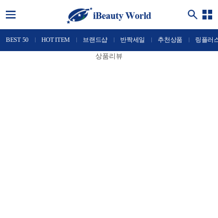
BEST 50
HOT ITEM
브랜드샵
반짝세일
추천상품
링플러
상품리뷰