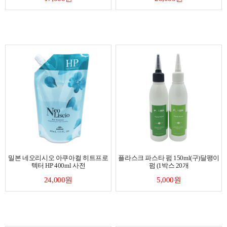
밀본 네오리시오 아쿠아컬 히트프로
플라스크 파스타 펌 150ml(구)달팽이
텍터 HP 400ml 사전
펌 (1박스 20개
24,000원
5,000원