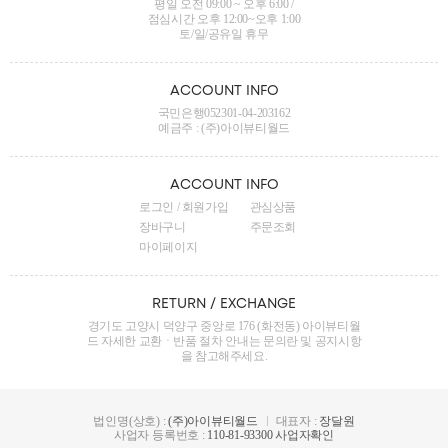
평일 오전 09:00 ~ 오후 6:00 /
점심시간 오후 12:00~오후 1:00
토/일/공유일 휴무
ACCOUNT INFO
국민은행052301-04-203162
예금주 : (주)아이뷰티월드
ACCOUNT INFO
로그인
/
회원가입
관심상품
장바구니
주문조회
마이페이지
RETURN / EXCHANGE
경기도 고양시 덕양구 중앙로 176 (화전동) 아이뷰티월
드
자세한 교환ㆍ반품 절차 안내는 문의란 및 공지시항
을 참고해주세요.
법인명(상호) :
(주)아이뷰티월드
대표자 :
장달원
사업자 등록번호 :
110-81-93300
사업자확인