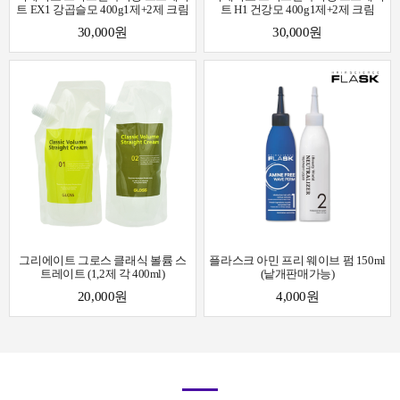
트 EX1 강곱슬모 400g1제+2제 크림
트 H1 건강모 400g1제+2제 크림
30,000원
30,000원
그리에이트 그로스 클래식 볼륨 스
플라스크 아민 프리 웨이브 펌 150ml
트레이트 (1,2제 각 400ml)
(낱개판매가능)
20,000원
4,000원