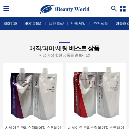
BEST 50
HOT ITEM
브랜드샵
반짝세일
추천상품
링플러
매직/퍼머/세팅
베스트 상품
지금 가장 핫한 상품을 만보세요!
시세이도 크리스탈라이징 스트레이
시세이도 크리스탈라이징 스트레이