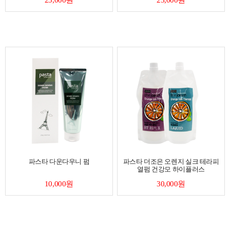
파스타 다운다우니 펌
파스타 더조은 오렌지 실크 테라피
열펌 건강모 하이플러스
10,000원
30,000원