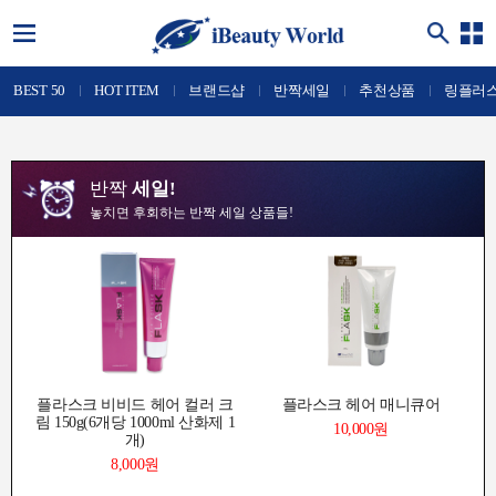
BEST 50
HOT ITEM
브랜드샵
반짝세일
추천상품
링플러
반짝
세일!
놓치면 후회하는 반짝 세일 상품들!
플라스크 비비드 헤어 컬러 크
플라스크 헤어 매니큐어
림 150g(6개당 1000ml 산화제 1
10,000원
개)
8,000원