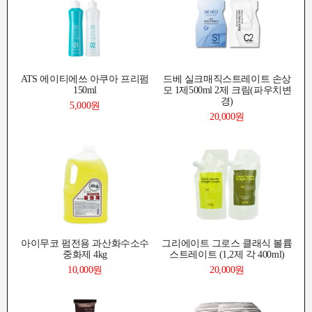
ATS 에이티에쓰 아쿠아 프리펌
드베 실크매직스트레이트 손상
150ml
모 1제500ml 2제 크림(파우치변
경)
5,000원
20,000원
아이무코 펌전용 과산화수소수
그리에이트 그로스 클래식 볼륨
중화제 4kg
스트레이트 (1,2제 각 400ml)
10,000원
20,000원