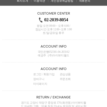
회사소개
이용약관
개인정보취급방침
제휴문의
CUSTOMER CENTER
02-2039-8054
평일 오전 09:00 ~ 오후 6:00 /
점심시간 오후 12:00~오후 1:00
토/일/공유일 휴무
ACCOUNT INFO
국민은행052301-04-203162
예금주 : (주)아이뷰티월드
ACCOUNT INFO
로그인
/
회원가입
관심상품
장바구니
주문조회
마이페이지
RETURN / EXCHANGE
경기도 고양시 덕양구 중앙로 176 (화전동) 아이뷰티월
드
자세한 교환ㆍ반품 절차 안내는 문의란 및 공지시항