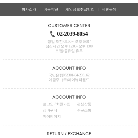
회사소개
이용약관
개인정보취급방침
제휴문의
CUSTOMER CENTER
02-2039-8054
평일 오전 09:00 ~ 오후 6:00 /
점심시간 오후 12:00~오후 1:00
토/일/공유일 휴무
ACCOUNT INFO
국민은행052301-04-203162
예금주 : (주)아이뷰티월드
ACCOUNT INFO
로그인
/
회원가입
관심상품
장바구니
주문조회
마이페이지
RETURN / EXCHANGE