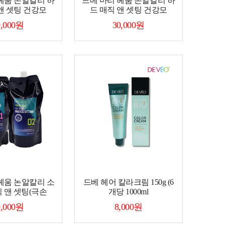
헤움 논알칼리 하
드베 마리 헤움 논알칼리 하
앤 셋팅 건강모
드 매직 앤 셋팅 건강모
0,000원
30,000원
헤움 논알칼리 소
드베 헤어 칼라크림 150g (6
 앤 셋팅(극손
개당 1000ml
0,000원
8,000원