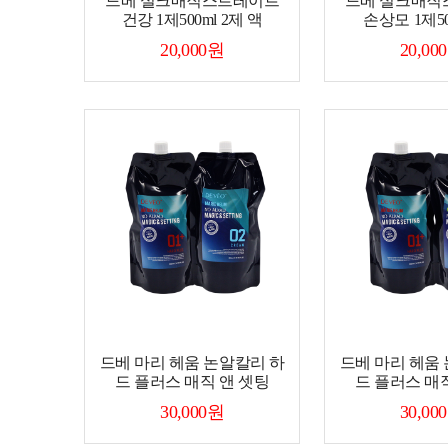
드베 실크매직스트레이트
드베 실크매직
건강 1제500ml 2제 액
손상모 1제50
20,000원
20,00
드베 마리 헤움 논알칼리 하
드베 마리 헤움
드 플러스 매직 앤 셋팅
드 플러스 매
30,000원
30,00