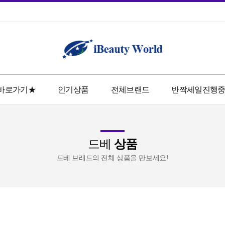
바로가기★
인기상품
전체브랜드
반짝세일진행
그리에이트
라스크
넘버쓰리
드베
상품
데미
드베
드베 브래드의 전체 상품을 만보세요!
링플러스투
모로칸오일
시세이도
미래로