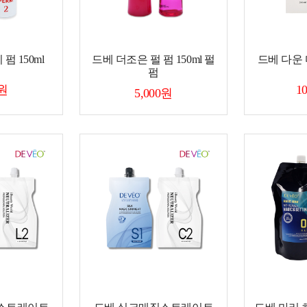
펌 150ml
드베 더조은 펄 펌 150ml 펄
드베 다운 
펌
0원
1
5,000원