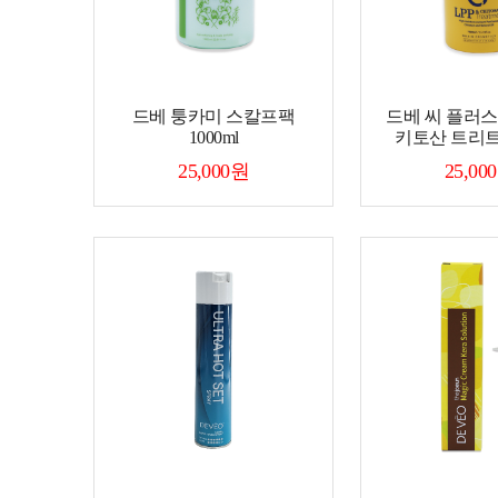
드베 퉁카미 스칼프팩
드베 씨 플러스
1000ml
키토산 트리트
25,000원
25,00