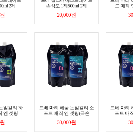
스트레이트
드베 실크매직스트레이트
드베 마리 
0ml 2제
손상모 1제500ml 2제
드 매직 
0원
20,000원
3
 논알칼리 하
드베 마리 헤움 논알칼리 소
드베 마리 
직 앤 셋팅
프트 매직 앤 셋팅(극손
프트 매직
0원
30,000원
3