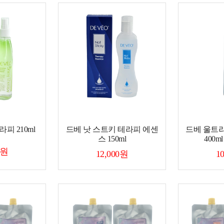
피 210ml
드베 낫 스트키 테라피 에센
드베 울트라
스 150ml
400m
0원
12,000원
1