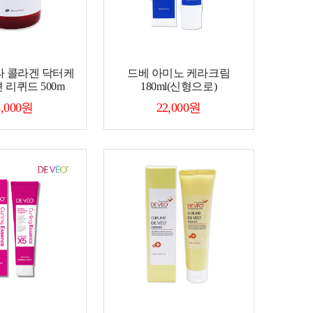
타 콜라겐 닥터케
드베 아미노 케라크림
 리퀴드 500m
180ml(신형으로)
5,000원
22,000원