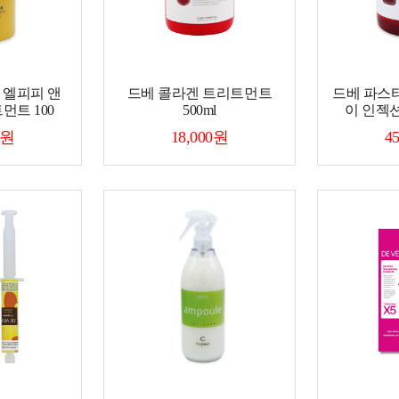
 엘피피 앤
드베 콜라겐 트리트먼트
드베 파스
먼트 100
500ml
이 인젝션
0원
18,000원
4