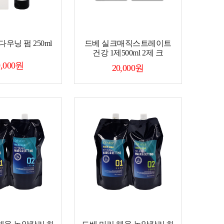
다우닝 펌 250ml
드베 실크매직스트레이트
건강 1제500ml 2제 크
0,000원
20,000원