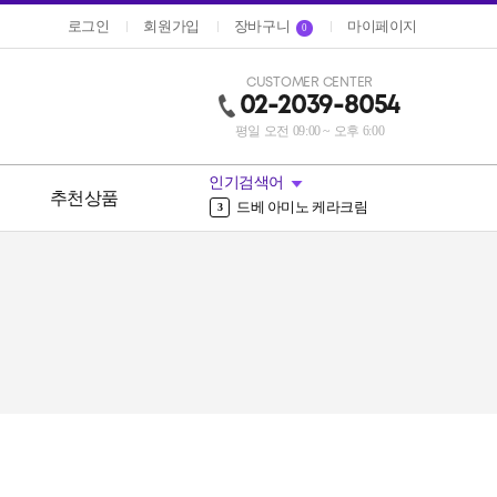
로그인
회원가입
장바구니
마이페이지
0
CUSTOMER CENTER
02-2039-8054
평일 오전 09:00 ~ 오후 6:00
에센스
10
파스타
1
인기검색어
드베
2
중
추천상품
드베 아미노 케라크림
3
엘로이
4
플라스크
5
밀몬
6
밀본
7
모로칸
8
어딕시
9
에센스
10
파스타
1