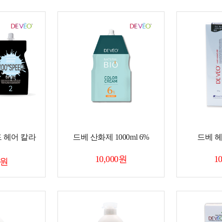
드 헤어 칼라
드베 산화제 1000ml 6%
드베 
10,000원
1
0원