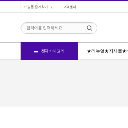
쇼핑몰 즐겨찾기
고객센터
★리뉴얼★자사몰★
전체카테고리
링플러스투
플